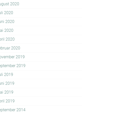
ugust 2020
uli 2020
uni 2020
ai 2020
pril 2020
ebruar 2020
ovember 2019
eptember 2019
uli 2019
uni 2019
ai 2019
pril 2019
eptember 2014