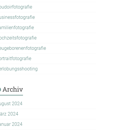
oudoirfotografie
usinessfotografie
amilienfotografie
ochzeitsfotografie
eugeborenenfotografie
rtraitfotografie
erlobungsshooting
Archiv
ugust 2024
ärz 2024
anuar 2024