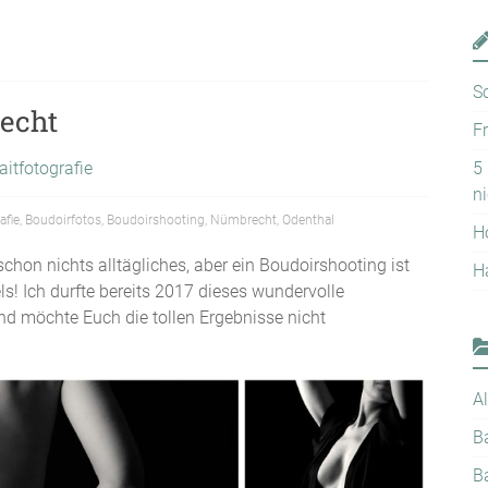
S
echt
F
aitfotografie
5
n
afie
,
Boudoirfotos
,
Boudoirshooting
,
Nümbrecht
,
Odenthal
H
schon nichts alltägliches, aber ein Boudoirshooting ist
H
s! Ich durfte bereits 2017 dieses wundervolle
nd möchte Euch die tollen Ergebnisse nicht
A
B
B