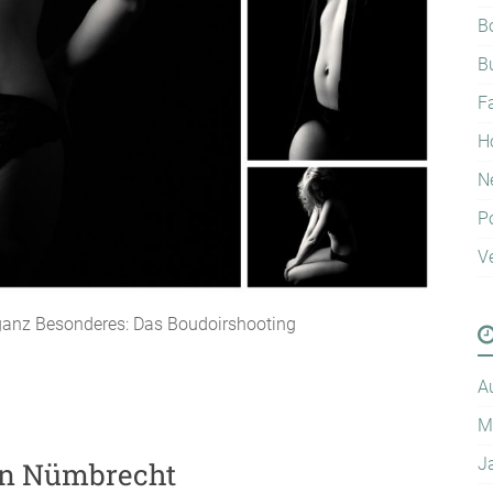
B
B
F
H
N
Po
V
ganz Besonderes: Das Boudoirshooting
A
M
J
 in Nümbrecht