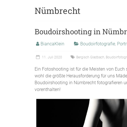
Nümbrecht
Boudoirshooting in Nümbr
BiancaKlein
Boudoirfotografie
,
Portr
11. Juli 2020
Bergisch Gladbach
,
Boudoirfotogr
Ein Fotoshooting ist für die Meisten von Euch 
wohl die größte Herausforderung für uns Mädel
Boudoirshooting in Nümbrecht fotografieren u
vorenthalten!