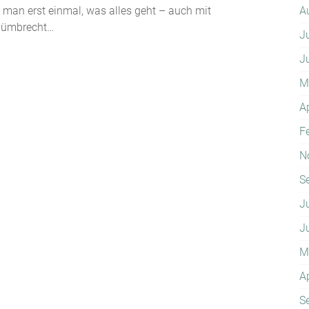
A
t man erst einmal, was alles geht – auch mit
 Nümbrecht…
J
J
M
A
F
N
S
J
J
M
A
S