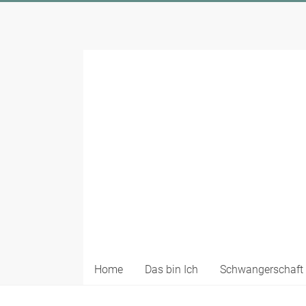
Zum
Inhalt
Bianca
springen
Klein
Fotografie
Babyfotografin
Bergisches
Land
Home
Das bin Ich
Schwangerschaft