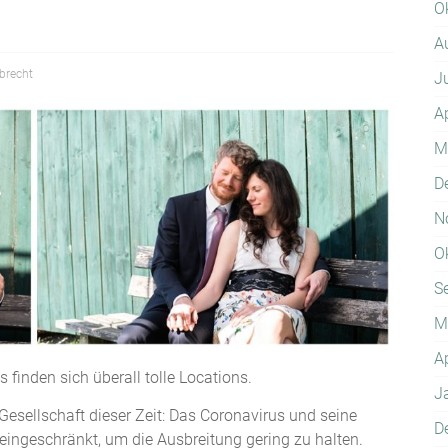
O
A
recht
J
A
M
D
N
O
S
M
A
s finden sich überall tolle Locations.
J
Gesellschaft dieser Zeit: Das Coronavirus und seine
D
eingeschränkt, um die Ausbreitung gering zu halten.