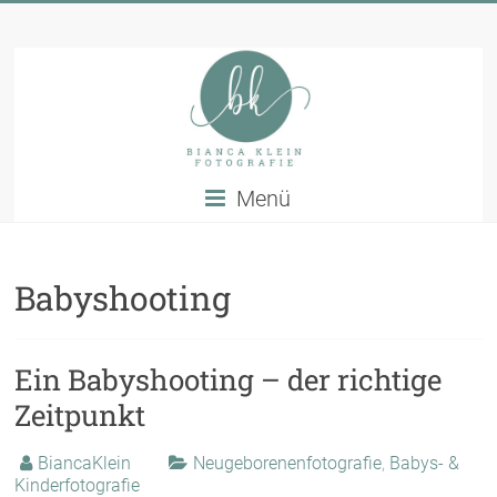
Zum
Bianca
Inhalt
springen
Klein
Fotografie
Babyfotografin
Menü
Bergisches
Land
Babyshooting
Ein Babyshooting – der richtige
Zeitpunkt
BiancaKlein
Neugeborenenfotografie
,
Babys- &
Kinderfotografie