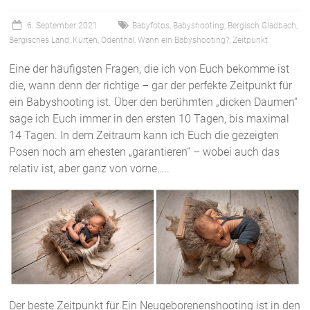
6. September 2021
Babyfotos
,
Babyshooting
,
Bergisch Gladbach
,
Bergisches Land
,
Kürten
,
Odenthal
,
Wann ein Babyshooting?
,
Zeitpunkt
Eine der häufigsten Fragen, die ich von Euch bekomme ist
die, wann denn der richtige – gar der perfekte Zeitpunkt für
ein Babyshooting ist. Über den berühmten „dicken Daumen“
sage ich Euch immer in den ersten 10 Tagen, bis maximal
14 Tagen. In dem Zeitraum kann ich Euch die gezeigten
Posen noch am ehesten „garantieren“ – wobei auch das
relativ ist, aber ganz von vorne…..
Der beste Zeitpunkt für Ein Neugeborenenshooting ist in den